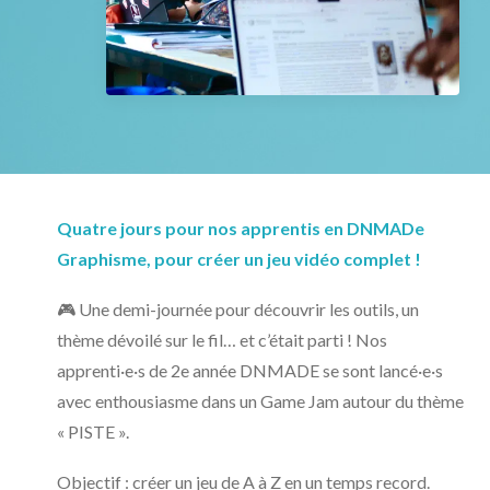
Les actualités
L’agenda
NOUS CONTACTER
RECHERCHE
Quatre jours pour nos apprentis en DNMADe
Graphisme, pour créer un jeu vidéo complet !
🎮 Une demi-journée pour découvrir les outils, un
thème dévoilé sur le fil… et c’était parti ! Nos
apprenti·e·s de 2e année DNMADE se sont lancé·e·s
avec enthousiasme dans un Game Jam autour du thème
« PISTE ».
Objectif : créer un jeu de A à Z en un temps record.