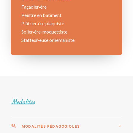
Façadier·ère
Peintre en bâtiment
Plâtrier·ère plaquiste
Solier·ère-moquettiste
Staffeur·euse ornemaniste
Modalités
MODALITÉS PÉDAGOGIQUES