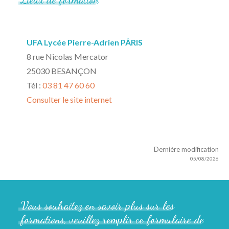
UFA Lycée Pierre-Adrien PÂRIS
8 rue Nicolas Mercator
25030 BESANÇON
Tél :
03 81 47 60 60
Consulter le site internet
Dernière modification
05/08/2026
Vous
souhaitez
en
savoir
plus
sur
les
formations,
veuillez
remplir
ce
formulaire
de