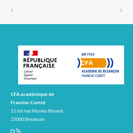
vide.
vide.
CFA académique de
Franche-Comté
11 bis rue Nicolas Bruand
25000 Besançon