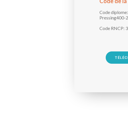
Code de la
Code diplome:
Pressing400-
Code RNCP:
3
TÉLÉC