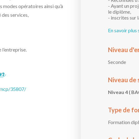
- Ayant un proj
es modes opératoires ainsi qu’à
le diplôme,
é des services,
- inscrites sur 
En savoir plus 
Niveau d'e
l’entreprise.
Seconde
on
Niveau de 
/rncp/35807/
Niveau 4 ( BA
Type de fo
Formation dip