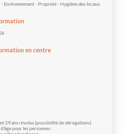
é - Environnement - Propreté - Hygiène des locaux
formation
26
ormation en centre
et 29 ans révolus (possibilité de dérogations)
 d’âge pour les personnes :
availleur handicapé,