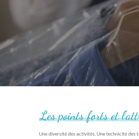
Les
points
forts
et
l'at
Une diversité des activités. Une technicité des 