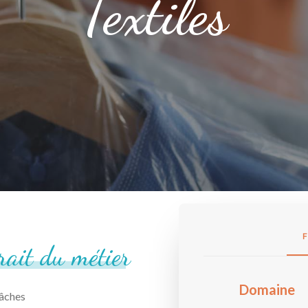
Textiles
trait
du
métier
Domaine
tâches