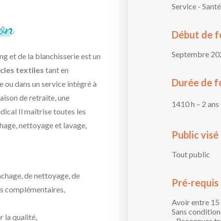
Service - Sant
on
Début de 
Septembre 20
g et de la blanchisserie est un
icles textiles
tant en
Durée de f
le ou dans un service intégré à
aison de retraite, une
1410 h – 2 ans
ical Il maîtrise toutes les
hage, nettoyage et lavage,
Public visé
Tout public
achage, de nettoyage, de
Pré-requis
ents complémentaires,
Avoir entre 15 
Sans condition
 la qualité,
- Reconnues tr