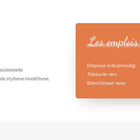
Les
emplois
Employé-e de pressing
essionnelle
Teinturier-ère
 de stylisme modélisme.
Blanchisseur-euse