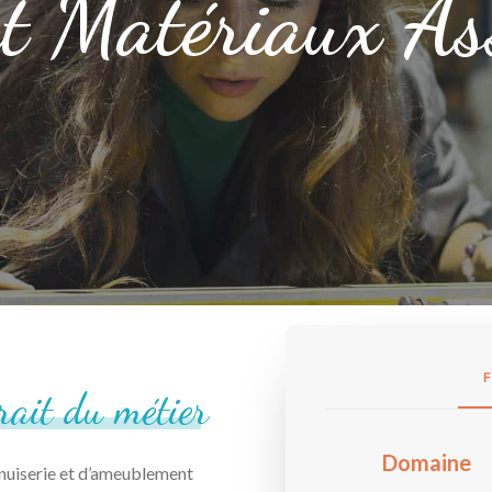
et Matériaux As
trait
du
métier
Domaine
enuiserie et d’ameublement