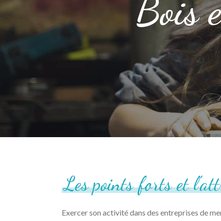
Bois 
Les
points
forts
et
l'at
Exercer son activité dans des entreprises de m