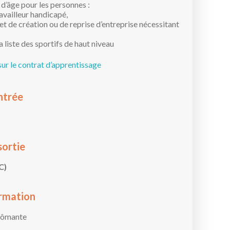
 d’âge pour les personnes :
availleur handicapé,
et de création ou de reprise d’entreprise nécessitant
la liste des sportifs de haut niveau
sur le contrat d’apprentissage
ntrée
sortie
C)
rmation
lômante