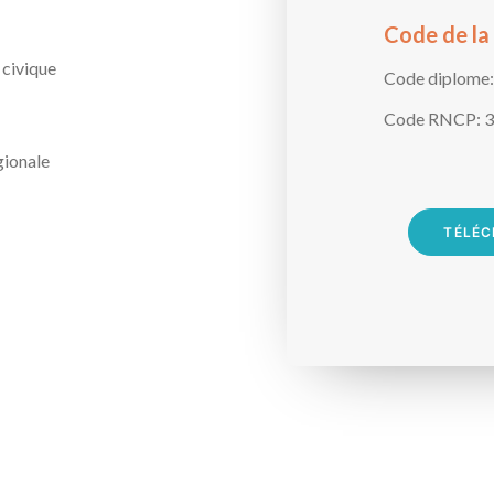
Code de la
 civique
Code diplome:
Code RNCP:
3
gionale
TÉLÉC