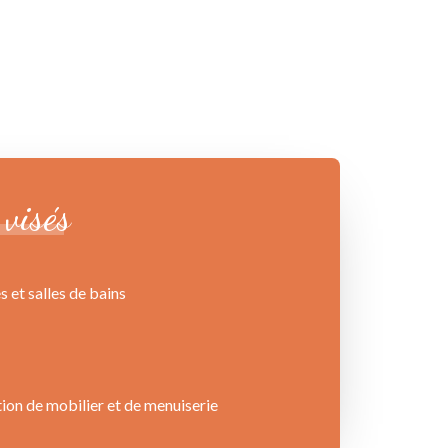
visés
 et salles de bains
tion de mobilier et de menuiserie