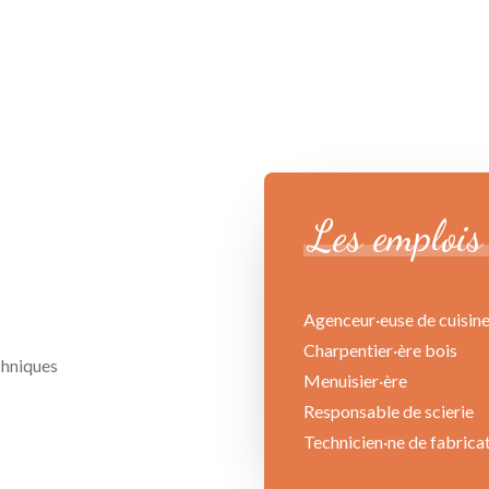
Les
emplois
Agenceur·euse de cuisines
Charpentier·ère bois
chniques
Menuisier·ère
Responsable de scierie
Technicien·ne de fabrica