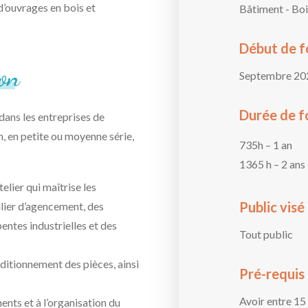
d’ouvrages en bois et
Bâtiment - Boi
Début de 
on
Septembre 20
Durée de f
 dans les entreprises de
, en petite ou moyenne série,
735h – 1 an
1365 h – 2 ans
telier qui maîtrise les
Public visé
lier d’agencement, des
entes industrielles et des
Tout public
onditionnement des pièces, ainsi
Pré-requis
Avoir entre 15 
ents et à l’organisation du