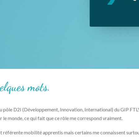
elques mots.
n du pôle D2I (Développement, Innovation, International) du GIP F
sur le monde, ce qui fait que ce rôle me correspond vraiment.
t référente mobilité apprentis mais certains me connaissent surtou