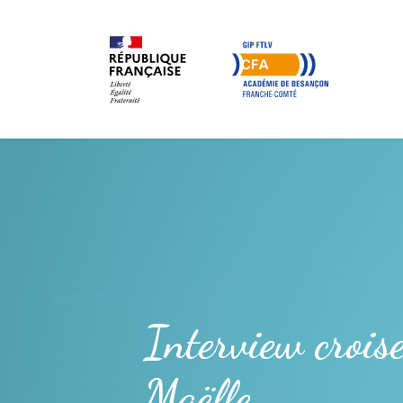
Interview croisé
Maëlle