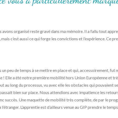
ité vous a particulièrement marqu
 avons organisé reste gravé dans ma mémoire. Il a fallu tout appre
, mais c’est aussi ce qui forge les convictions et l’expérience. Ce p
s un peu de temps à se mettre en place et qui, accessoirement, fut 
e ! Elle a été notre première mobilité hors Union Européenne et trè
 au long du processus, vu avec elle les obstacles qui pouvaient se 
passait bien sur place. Nous attendions avec impatience les retours
n franc succès. Une maquette de mobilité très complète, de par le pr
l’étranger. L’apprentie est d’ailleurs venue au GIP prendre le temps 