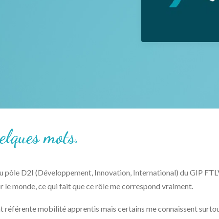
elques mots.
n du pôle D2I (Développement, Innovation, International) du GIP F
sur le monde, ce qui fait que ce rôle me correspond vraiment.
t référente mobilité apprentis mais certains me connaissent surtou