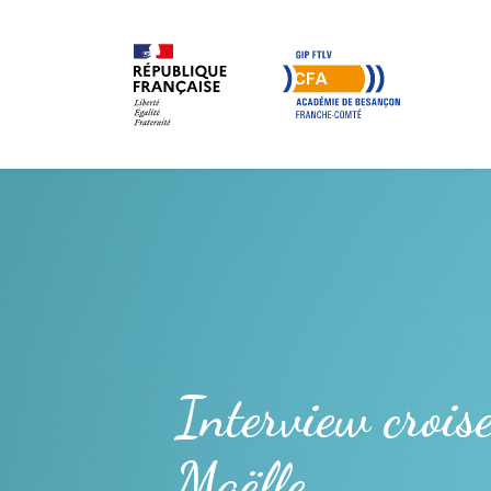
Interview croisé
Maëlle