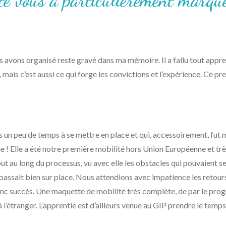
ité vous a particulièrement marqu
 avons organisé reste gravé dans ma mémoire. Il a fallu tout appre
, mais c’est aussi ce qui forge les convictions et l’expérience. Ce p
s un peu de temps à se mettre en place et qui, accessoirement, fut 
e ! Elle a été notre première mobilité hors Union Européenne et trè
 au long du processus, vu avec elle les obstacles qui pouvaient se 
passait bien sur place. Nous attendions avec impatience les retours
n franc succès. Une maquette de mobilité très complète, de par le pr
l’étranger. L’apprentie est d’ailleurs venue au GIP prendre le temps 