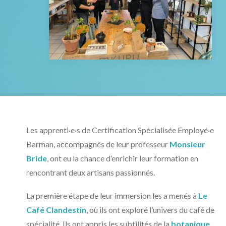
Les actualités
L’agenda
NOUS CONTACTER
RECHERCHE
Les apprenti·e·s de Certification Spécialisée Employé·e
Barman, accompagnés de leur professeur
Monsieur
Bride
, ont eu la chance d’enrichir leur formation en
rencontrant deux artisans passionnés.
La première étape de leur immersion les a menés à
Le
Café Clandestin
, où ils ont exploré l’univers du café de
spécialité. Ils ont appris les subtilités de la
botanique