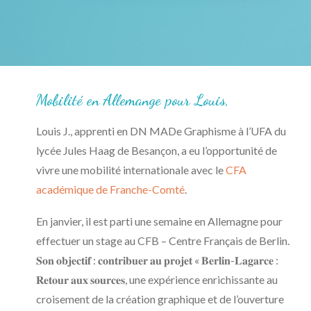
Mobilité en Allemange pour Louis,
Louis J., apprenti en DN MADe Graphisme à l’UFA du
lycée Jules Haag de Besançon, a eu l’opportunité de
vivre une mobilité internationale avec le
CFA
académique de Franche-Comté
.
En janvier, il est parti une semaine en Allemagne pour
effectuer un stage au CFB – Centre Français de Berlin.
𝐒𝐨𝐧 𝐨𝐛𝐣𝐞𝐜𝐭𝐢𝐟 : 𝐜𝐨𝐧𝐭𝐫𝐢𝐛𝐮𝐞𝐫 𝐚𝐮 𝐩𝐫𝐨𝐣𝐞𝐭 « 𝐁𝐞𝐫𝐥𝐢𝐧-𝐋𝐚𝐠𝐚𝐫𝐜𝐞 :
𝐑𝐞𝐭𝐨𝐮𝐫 𝐚𝐮𝐱 𝐬𝐨𝐮𝐫𝐜𝐞𝐬, une expérience enrichissante au
croisement de la création graphique et de l’ouverture