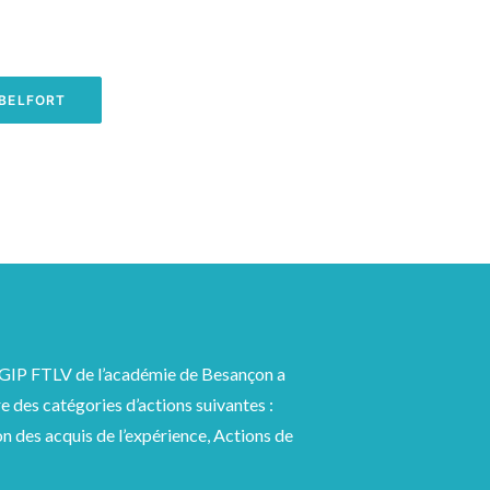
BELFORT
 GIP FTLV de l’académie de Besançon a
re des catégories d’actions suivantes :
n des acquis de l’expérience, Actions de