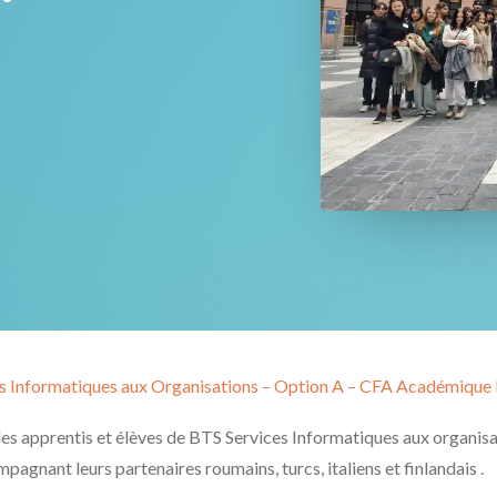
s Informatiques aux Organisations – Option A – CFA Académiqu
s apprentis et élèves de BTS Services Informatiques aux organisat
gnant leurs partenaires roumains, turcs, italiens et finlandais .