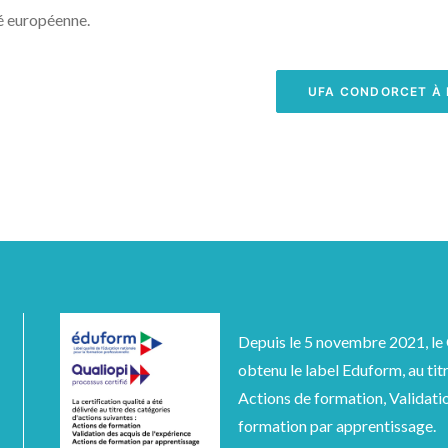
é européenne.
UFA CONDORCET À 
Depuis le 5 novembre 2021, le
obtenu le label Eduform, au tit
Actions de formation, Validatio
formation par apprentissage.