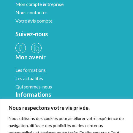
Mon compte entreprise
Nous contacter
Votre avis compte
Suivez-nous
Mon avenir
Les formations
Les actualités
Qui sommes-nous
Informations
Nous respectons votre vie privée.
Médiathèque
Mentions légales
Nous utilisons des cookies pour améliorer votre expérience de
CGV & Médiation
navigation, diffuser des publicités ou des contenus
Politique de confidentialité
personnalisés et analyser notre trafic. En cliquant sur « Tout