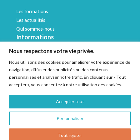
Les formations
Les actualités
Qui sommes-nous
Informations
Nous respectons votre vie privée.
Médiathèque
Mentions légales
Nous utilisons des cookies pour améliorer votre expérience de
CGV & Médiation
navigation, diffuser des publicités ou des contenus
Politique de confidentialité
personnalisés et analyser notre trafic. En cliquant sur « Tout
accepter », vous consentez à notre utilisation des cookies.
Accessibilité
Gestion des cookies
Accepter tout
Personnaliser
© 2022 CFA Académique | Réalisation
Tête De Com
Tout rejeter